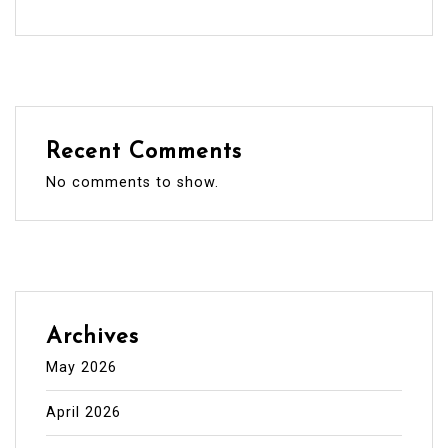
Recent Comments
No comments to show.
Archives
May 2026
April 2026