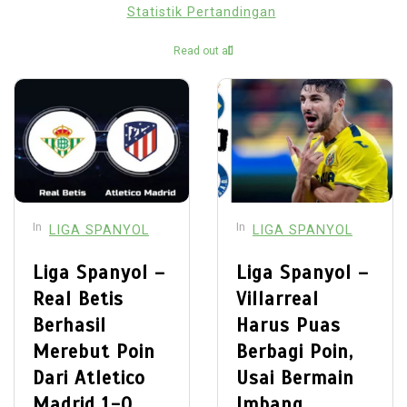
Statistik Pertandingan
Read out all
In
In
LIGA SPANYOL
LIGA SPANYOL
Liga Spanyol –
Liga Spanyol –
Real Betis
Villarreal
Berhasil
Harus Puas
Merebut Poin
Berbagi Poin,
Dari Atletico
Usai Bermain
Madrid 1-0
Imbang