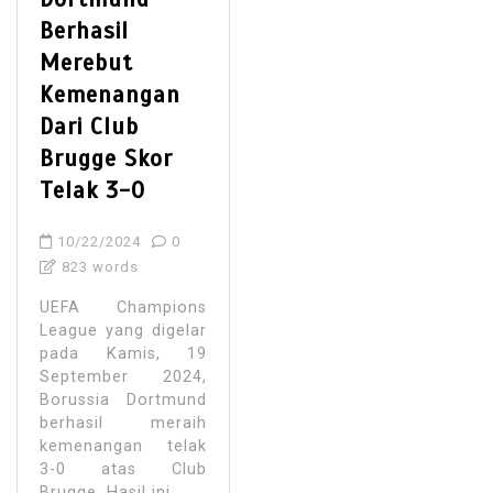
Berhasil
Merebut
Kemenangan
Dari Club
Brugge Skor
Telak 3-0
10/22/2024
0
823 words
UEFA Champions
League yang digelar
pada Kamis, 19
September 2024,
Borussia Dortmund
berhasil meraih
kemenangan telak
3-0 atas Club
Brugge. Hasil ini...