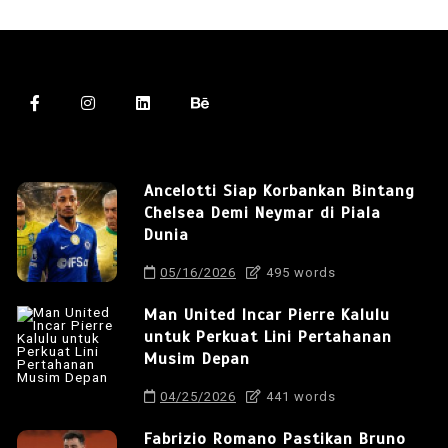
Ancelotti Siap Korbankan Bintang
Chelsea Demi Neymar di Piala
Dunia
05/16/2026
495 words
Man United Incar Pierre Kalulu
untuk Perkuat Lini Pertahanan
Musim Depan
04/25/2026
441 words
Fabrizio Romano Pastikan Bruno