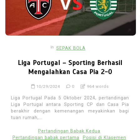
In
SEPAK BOLA
Liga Portugal – Sporting Berhasil
Mengalahkan Casa Pia 2-0
10/29/2024
0
964 words
Liga Portugal Pada 5 Oktober 2024, pertandingan
Liga Portugal antara Sporting CP dan Casa Pia
berakhir dengan kemenangan meyakinkan bagi
tuan rumah,...
Pertandingan Babak Kedua
Pertandingan babak pertama
Posisi di Klasemen