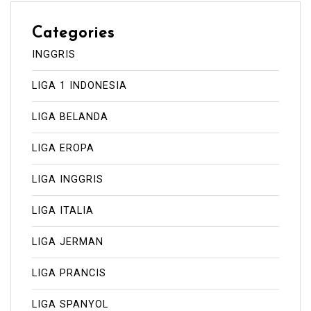
Categories
INGGRIS
LIGA 1 INDONESIA
LIGA BELANDA
LIGA EROPA
LIGA INGGRIS
LIGA ITALIA
LIGA JERMAN
LIGA PRANCIS
LIGA SPANYOL