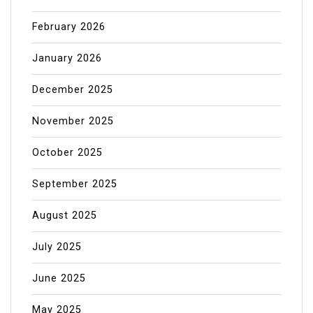
February 2026
January 2026
December 2025
November 2025
October 2025
September 2025
August 2025
July 2025
June 2025
May 2025