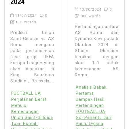
2024
10/30/2024
0
11/07/2024
0
860 words
881 words
Pertandingan antara
Prediksi Union
AS Roma dan
Saint-Gilloise vs AS
Dynamo Kiev pada 5
Roma mengacu
Oktober 2024 di
pada pertandingan
Stadio Olimpico
fase grup UEFA
berakhir dengan
Europa League yang
skor 1-0 untuk
akan diadakan di
kemenangan AS
King Baudouin
Roma....
Stadium, Brussels,...
Analisis Babak
FOOTBALL UA
Pertama
Perjalanan Berat
Dampak Hasil
Menuju
Pertandingan
Kemenangan
FOOTBALL UA
Union Saint-Gilloise
Gol Penentu dari
Tuan Rumah
Paulo Dybala