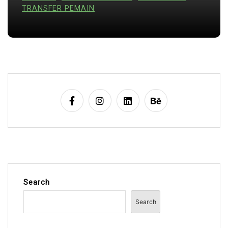
TRANSFER PEMAIN
Search
Search