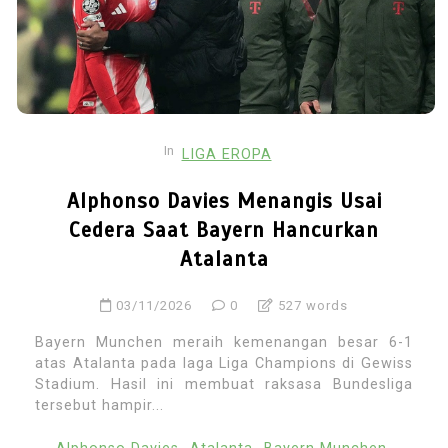
In
LIGA EROPA
Alphonso Davies Menangis Usai
Cedera Saat Bayern Hancurkan
Atalanta
03/11/2026
0
527 words
Bayern Munchen meraih kemenangan besar 6-1
atas Atalanta pada laga Liga Champions di Gewiss
Stadium. Hasil ini membuat raksasa Bundesliga
tersebut hampir...