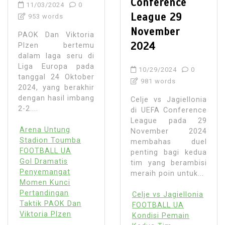
Conference
11/03/2024
0
League 29
953 words
November
​PAOK Dan Viktoria
2024
Plzen bertemu
dalam laga seru di
Liga Europa pada
10/29/2024
0
tanggal 24 Oktober
981 words
2024, yang berakhir
dengan hasil imbang
Celje vs Jagiellonia
2-2.​...
di UEFA Conference
League pada 29
Arena Untung
November 2024
Stadion Toumba
membahas duel
FOOTBALL UA
penting bagi kedua
Gol Dramatis
tim yang berambisi
Penyemangat
meraih poin untuk...
Momen Kunci
Pertandingan
Celje vs Jagiellonia
Taktik PAOK Dan
FOOTBALL UA
Viktoria Plzen
Kondisi Pemain