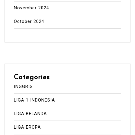
November 2024
October 2024
Categories
INGGRIS
LIGA 1 INDONESIA
LIGA BELANDA
LIGA EROPA