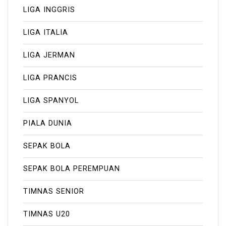
LIGA INGGRIS
LIGA ITALIA
LIGA JERMAN
LIGA PRANCIS
LIGA SPANYOL
PIALA DUNIA
SEPAK BOLA
SEPAK BOLA PEREMPUAN
TIMNAS SENIOR
TIMNAS U20