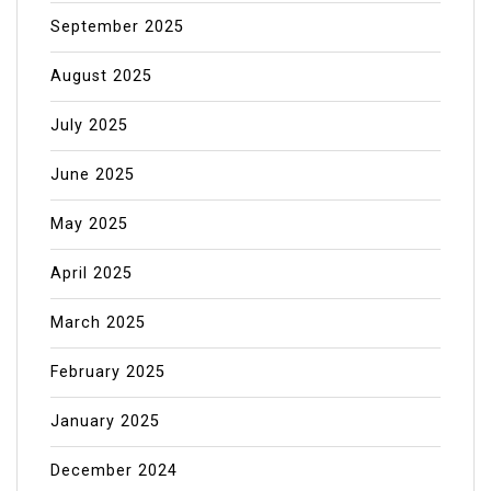
September 2025
August 2025
July 2025
June 2025
May 2025
April 2025
March 2025
February 2025
January 2025
December 2024