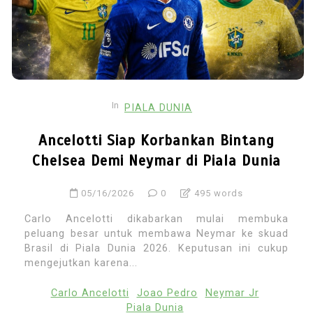
In
PIALA DUNIA
Ancelotti Siap Korbankan Bintang
Chelsea Demi Neymar di Piala Dunia
05/16/2026
0
495 words
Carlo Ancelotti dikabarkan mulai membuka
peluang besar untuk membawa Neymar ke skuad
Brasil di Piala Dunia 2026. Keputusan ini cukup
mengejutkan karena...
Carlo Ancelotti
Joao Pedro
Neymar Jr
Piala Dunia