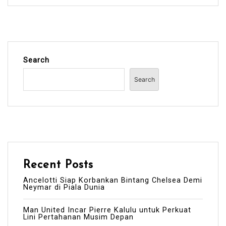
Search
Search
Recent Posts
Ancelotti Siap Korbankan Bintang Chelsea Demi
Neymar di Piala Dunia
Man United Incar Pierre Kalulu untuk Perkuat
Lini Pertahanan Musim Depan