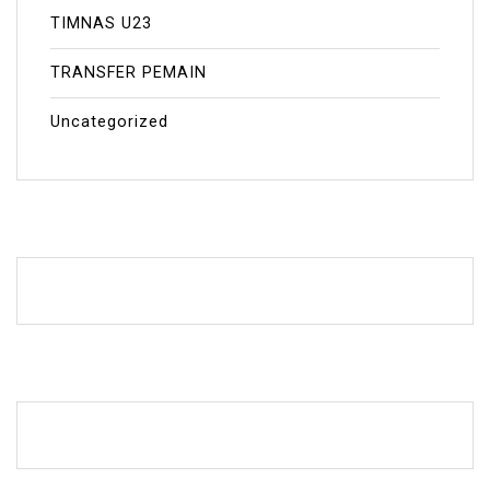
TIMNAS U23
TRANSFER PEMAIN
Uncategorized