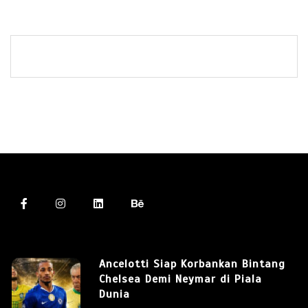
Ancelotti Siap Korbankan Bintang
Chelsea Demi Neymar di Piala
Dunia