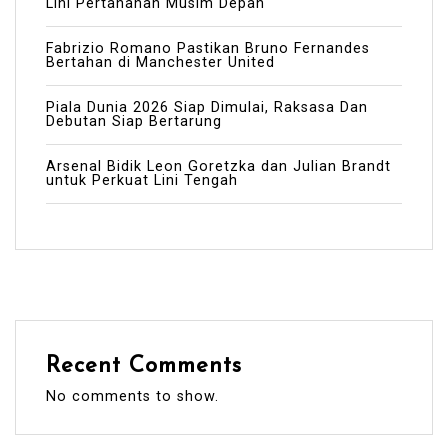
Lini Pertahanan Musim Depan
Fabrizio Romano Pastikan Bruno Fernandes
Bertahan di Manchester United
Piala Dunia 2026 Siap Dimulai, Raksasa Dan
Debutan Siap Bertarung
Arsenal Bidik Leon Goretzka dan Julian Brandt
untuk Perkuat Lini Tengah
Recent Comments
No comments to show.