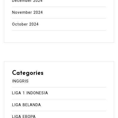
December 2024
November 2024
October 2024
Categories
INGGRIS
LIGA 1 INDONESIA
LIGA BELANDA
LIGA EROPA