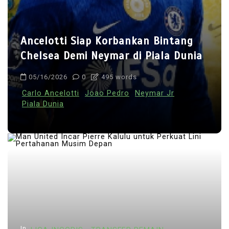
Ancelotti Siap Korbankan Bintang
Chelsea Demi Neymar di Piala Dunia
05/16/2026
0
495 words
Carlo Ancelotti
Joao Pedro
Neymar Jr
Piala Dunia
In