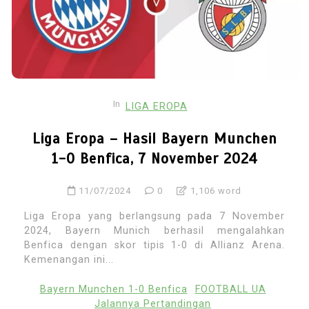
In
LIGA EROPA
Liga Eropa – Hasil Bayern Munchen
1-0 Benfica, 7 November 2024
11/07/2024
0
1,106 word
Liga Eropa yang berlangsung pada 7 November
2024, Bayern Munich berhasil mengalahkan
Benfica dengan skor tipis 1-0 di Allianz Arena.
Kemenangan ini...
Bayern Munchen 1-0 Benfica
FOOTBALL UA
Jalannya Pertandingan