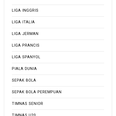
LIGA INGGRIS
LIGA ITALIA
LIGA JERMAN
LIGA PRANCIS
LIGA SPANYOL
PIALA DUNIA
SEPAK BOLA
SEPAK BOLA PEREMPUAN
TIMNAS SENIOR
TIMNAS U20