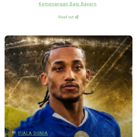
Kemenangan Bagi Bayern
Read out all
In
PIALA DUNIA