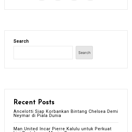
Search
Search
Recent Posts
Ancelotti Siap Korbankan Bintang Chelsea Demi
Neymar di Piala Dunia
Man United Incar Pierre Kalulu untuk Perkuat