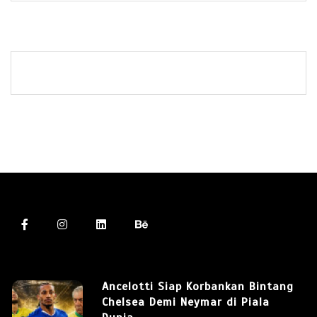
Ancelotti Siap Korbankan Bintang
Chelsea Demi Neymar di Piala