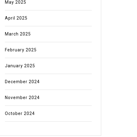
May 2025
April 2025
March 2025
February 2025
January 2025
December 2024
November 2024
October 2024