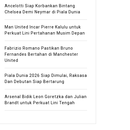
Ancelotti Siap Korbankan Bintang
Chelsea Demi Neymar di Piala Dunia
Man United Incar Pierre Kalulu untuk
Perkuat Lini Pertahanan Musim Depan
Fabrizio Romano Pastikan Bruno
Fernandes Bertahan di Manchester
United
Piala Dunia 2026 Siap Dimulai, Raksasa
Dan Debutan Siap Bertarung
Arsenal Bidik Leon Goretzka dan Julian
Brandt untuk Perkuat Lini Tengah