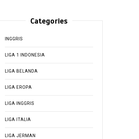
Categories
INGGRIS
LIGA 1 INDONESIA
LIGA BELANDA
LIGA EROPA
LIGA INGGRIS
LIGA ITALIA
LIGA JERMAN