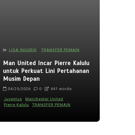
In
LIGA INGGRIS
TRANSFER PEMAIN
In
PIALA DU
Man United Incar Pierre Kalulu
Ancelotti
untuk Perkuat Lini Pertahanan
Bintang C
Musim Depan
Piala Dun
04/25/2026
0
441 words
05/16/202
Juventus
Manchester United
Carlo Ancelot
Pierre Kalulu
TRANSFER PEMAIN
Piala Dunia