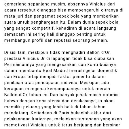
cemerlang sepanjang musim, absennya Vinicius dari
acara tersebut dianggap bisa mempengaruhi citranya di
mata juri dan pengamat sepak bola yang memberikan
suara untuk penghargaan itu. Dalam dunia sepak bola
yang sangat kompetitif, kehadiran di acara langsung
semacam ini sering kali dianggap penting untuk
membangun profil dan reputasi seorang pemain.
Di sisi lain, meskipun tidak menghadiri Ballon d’Or,
prestasi Vinicius Jr di lapangan tidak bisa diabaikan.
Permainannya yang mengesankan dan kontribusinya
dalam membantu Real Madrid meraih gelar domestik
dan Eropa tetap menjadi faktor penentu dalam
penilaian atas pencapaian individu. Meskipun ada
keraguan mengenai kemampuannya untuk meraih
Ballon d’Or tahun ini. Dan banyak pihak masih optimis
bahwa dengan konsistensi dan dedikasinya, ia akan
memiliki peluang yang lebih baik di tahun-tahun
mendatang. Ketiadaan di Paris bukanlah akhir dari
pelaksanaan kariernya, melainkan tantangan yang akan
memotivasi Vinicius untuk terus berjuang dan bersinar