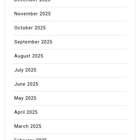
November 2025
October 2025
September 2025
August 2025
July 2025
June 2025
May 2025
April 2025
March 2025