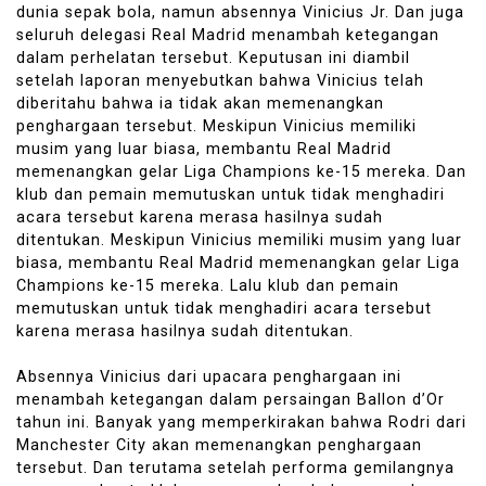
dunia sepak bola, namun absennya Vinicius Jr. Dan juga
seluruh delegasi Real Madrid menambah ketegangan
dalam perhelatan tersebut. Keputusan ini diambil
setelah laporan menyebutkan bahwa Vinicius telah
diberitahu bahwa ia tidak akan memenangkan
penghargaan tersebut. Meskipun Vinicius memiliki
musim yang luar biasa, membantu Real Madrid
memenangkan gelar Liga Champions ke-15 mereka. Dan
klub dan pemain memutuskan untuk tidak menghadiri
acara tersebut karena merasa hasilnya sudah
ditentukan. Meskipun Vinicius memiliki musim yang luar
biasa, membantu Real Madrid memenangkan gelar Liga
Champions ke-15 mereka. Lalu klub dan pemain
memutuskan untuk tidak menghadiri acara tersebut
karena merasa hasilnya sudah ditentukan.
Absennya Vinicius dari upacara penghargaan ini
menambah ketegangan dalam persaingan Ballon d’Or
tahun ini. Banyak yang memperkirakan bahwa Rodri dari
Manchester City akan memenangkan penghargaan
tersebut. Dan terutama setelah performa gemilangnya