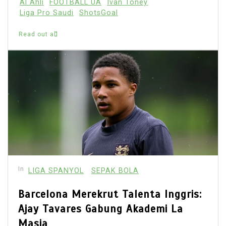
Al Ahli
FOOTBALL UA
Ivan Toney
Liga Pro Saudi
ShotsGoal
Read out all
In
LIGA SPANYOL
SEPAK BOLA
Barcelona Merekrut Talenta Inggris:
Ajay Tavares Gabung Akademi La
Masia