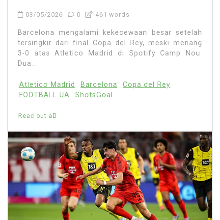
03/05/2026
0
461 words
Barcelona mengalami kekecewaan besar setelah
tersingkir dari final Copa del Rey, meski menang
3-0 atas Atletico Madrid di Spotify Camp Nou.
Dua...
Atletico Madrid
Barcelona
Copa del Rey
FOOTBALL UA
ShotsGoal
Read out all