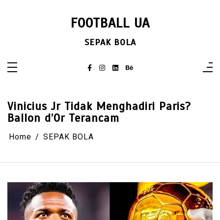
Skip
to
content
FOOTBALL UA
SEPAK BOLA
Vinicius Jr Tidak Menghadiri Paris?
Ballon d’Or Terancam
Home
SEPAK BOLA