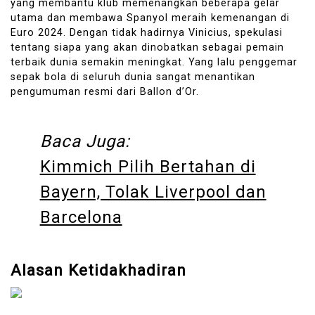
yang membantu klub memenangkan beberapa gelar
utama dan membawa Spanyol meraih kemenangan di
Euro 2024. Dengan tidak hadirnya Vinicius, spekulasi
tentang siapa yang akan dinobatkan sebagai pemain
terbaik dunia semakin meningkat. Yang lalu penggemar
sepak bola di seluruh dunia sangat menantikan
pengumuman resmi dari Ballon d’Or.
Baca Juga:
Kimmich Pilih Bertahan di
Bayern, Tolak Liverpool dan
Barcelona
Alasan Ketidakhadiran