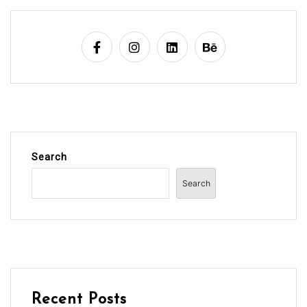
Search
Search
Recent Posts