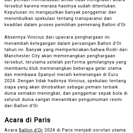
tersebut karena merasa hasilnya sudah ditentukan.
Keputusan ini mengejutkan banyak penggemar dan
menimbulkan spekulasi tentang transparansi dan
keadilan dalam proses pemilihan pemenang Ballon d’Or.
Absennya Vinicius dari upacara penghargaan ini
menambah ketegangan dalam persaingan Ballon d’Or
tahun ini. Banyak yang memperkirakan bahwa Rodri dari
Manchester City akan memenangkan penghargaan
tersebut, terutama setelah performa gemilangnya yang
membantu klub memenangkan beberapa gelar utama
dan membawa Spanyol meraih kemenangan di Euro
2024. Dengan tidak hadirnya Vinicius, spekulasi tentang
siapa yang akan dinobatkan sebagai pemain terbaik
dunia semakin meningkat, dan penggemar sepak bola di
seluruh dunia sangat menantikan pengumuman resmi
dari Ballon d’Or.
Acara di Paris
Acara
Ballon d’Or
2024 di Paris menjadi sorotan utama