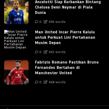
Ancelotti Siap Korbankan Bintang
Chelsea Demi Neymar di Piala
Dunia
0
496 words
Man United Incar Pierre Kalulu
untuk Perkuat Lini Pertahanan
Musim Depan
0
442 words
Fabrizio Romano Pastikan Bruno
Fernandes Bertahan di
Manchester United
0
468 words