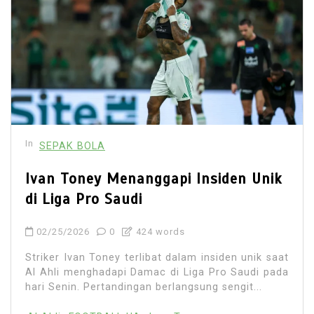
In
SEPAK BOLA
Ivan Toney Menanggapi Insiden Unik
di Liga Pro Saudi
02/25/2026
0
424 words
Striker Ivan Toney terlibat dalam insiden unik saat
Al Ahli menghadapi Damac di Liga Pro Saudi pada
hari Senin. Pertandingan berlangsung sengit...