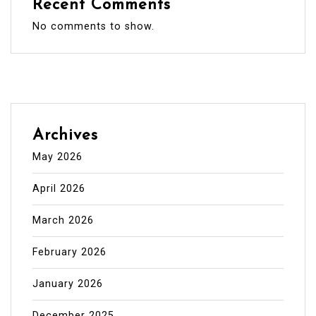
Recent Comments
No comments to show.
Archives
May 2026
April 2026
March 2026
February 2026
January 2026
December 2025