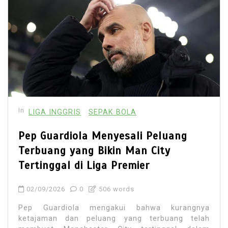
In
LIGA INGGRIS
SEPAK BOLA
Pep Guardiola Menyesali Peluang
Terbuang yang Bikin Man City
Tertinggal di Liga Premier
02/09/2026
0
506 words
Pep Guardiola mengakui bahwa kurangnya
ketajaman dan peluang yang terbuang telah