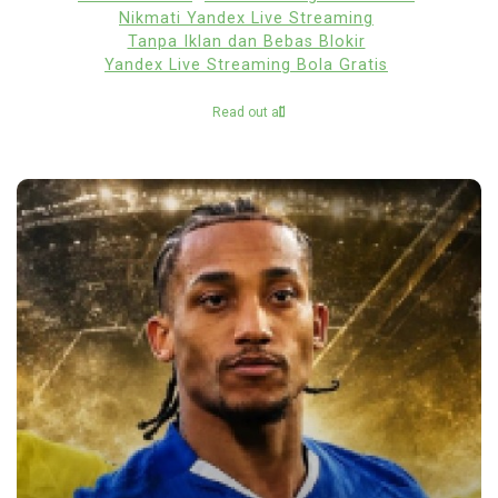
Nikmati Yandex Live Streaming
Tanpa Iklan dan Bebas Blokir
Yandex Live Streaming Bola Gratis
Read out all