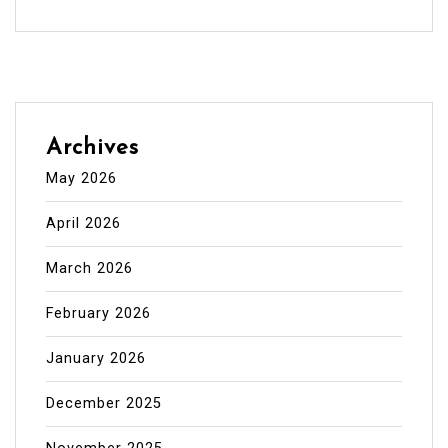
Archives
May 2026
April 2026
March 2026
February 2026
January 2026
December 2025