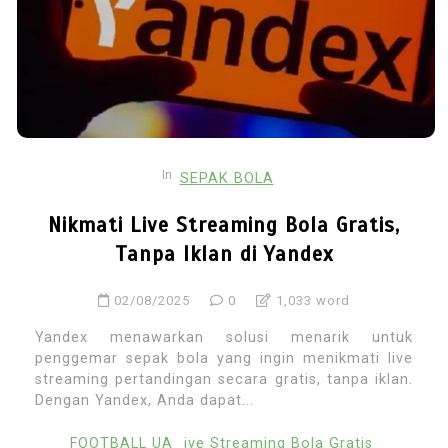
In
SEPAK BOLA
Nikmati Live Streaming Bola Gratis,
Tanpa Iklan di Yandex
02/08/2025
0
1,033 word
​Yandex menawarkan solusi menarik untuk
penggemar sepak bola yang ingin menikmati live
streaming pertandingan secara gratis, tanpa iklan.
Dengan Yandex, Anda dapat...
FOOTBALL UA
ive Streaming Bola Gratis