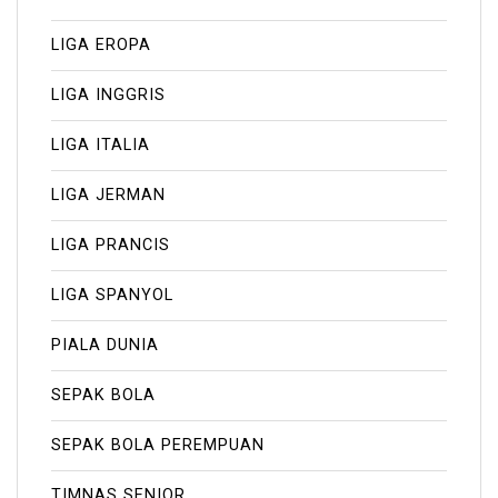
LIGA EROPA
LIGA INGGRIS
LIGA ITALIA
LIGA JERMAN
LIGA PRANCIS
LIGA SPANYOL
PIALA DUNIA
SEPAK BOLA
SEPAK BOLA PEREMPUAN
TIMNAS SENIOR