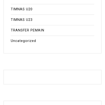
TIMNAS U20
TIMNAS U23
TRANSFER PEMAIN
Uncategorized