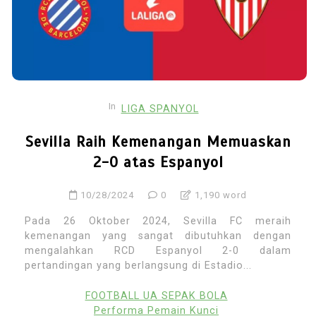
In
LIGA SPANYOL
Sevilla Raih Kemenangan Memuaskan
2-0 atas Espanyol
10/28/2024
0
1,190 word
Pada 26 Oktober 2024, Sevilla FC meraih
kemenangan yang sangat dibutuhkan dengan
mengalahkan RCD Espanyol 2-0 dalam
pertandingan yang berlangsung di Estadio...
FOOTBALL UA SEPAK BOLA
Performa Pemain Kunci