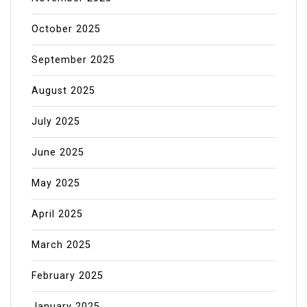
October 2025
September 2025
August 2025
July 2025
June 2025
May 2025
April 2025
March 2025
February 2025
January 2025