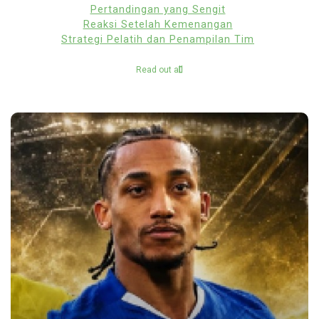
Pertandingan yang Sengit
Reaksi Setelah Kemenangan
Strategi Pelatih dan Penampilan Tim
Read out all