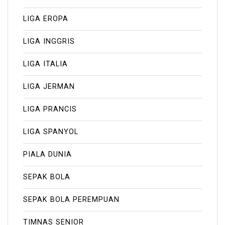
LIGA EROPA
LIGA INGGRIS
LIGA ITALIA
LIGA JERMAN
LIGA PRANCIS
LIGA SPANYOL
PIALA DUNIA
SEPAK BOLA
SEPAK BOLA PEREMPUAN
TIMNAS SENIOR