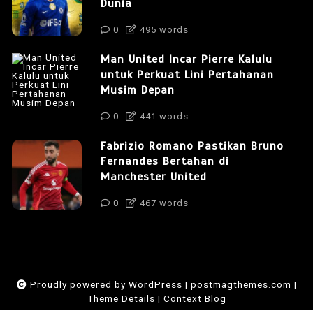
Dunia
0
495 words
Man United Incar Pierre Kalulu
untuk Perkuat Lini Pertahanan
Musim Depan
0
441 words
Fabrizio Romano Pastikan Bruno
Fernandes Bertahan di
Manchester United
0
467 words
Proudly powered by WordPress
|
postmagthemes.com
|
Theme Details
|
Context Blog