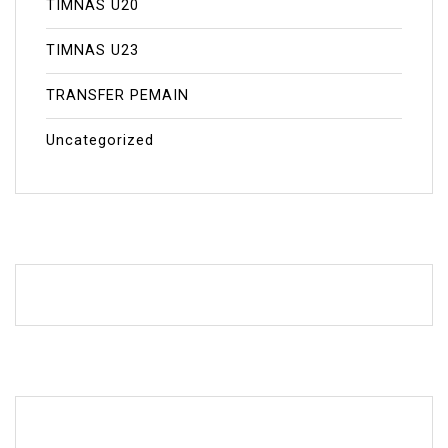
TIMNAS U20
TIMNAS U23
TRANSFER PEMAIN
Uncategorized