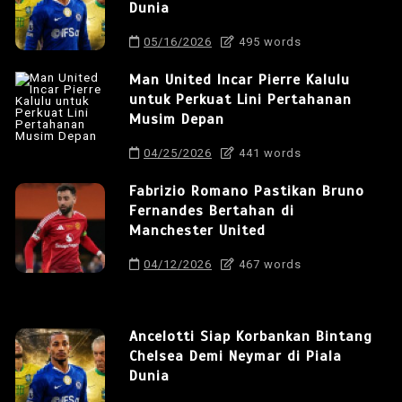
Dunia
05/16/2026
495 words
Man United Incar Pierre Kalulu
untuk Perkuat Lini Pertahanan
Musim Depan
04/25/2026
441 words
Fabrizio Romano Pastikan Bruno
Fernandes Bertahan di
Manchester United
04/12/2026
467 words
Ancelotti Siap Korbankan Bintang
Chelsea Demi Neymar di Piala
Dunia