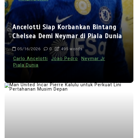
Ancelotti Siap Korbankan Bintang
Chelsea Demi Neymar di Piala Dunia
05/16/2026
0
495 words
Carlo Ancelotti
Joao Pedro
Neymar Jr
Piala Dunia