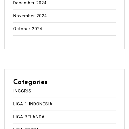
December 2024
November 2024
October 2024
Categories
INGGRIS
LIGA 1 INDONESIA
LIGA BELANDA