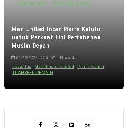
In
LIGA INGGRIS
TRANSFER PEMAIN
Man United Incar Pierre Kalulu
untuk Perkuat Lini Pertahanan
Musim Depan
04/25/2026
0
441 words
Juventus
Manchester United
Pierre Kalulu
TRANSFER PEMAIN