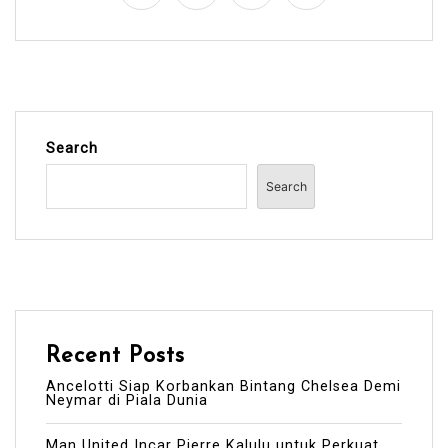
Search
Search
Recent Posts
Ancelotti Siap Korbankan Bintang Chelsea Demi
Neymar di Piala Dunia
Man United Incar Pierre Kalulu untuk Perkuat