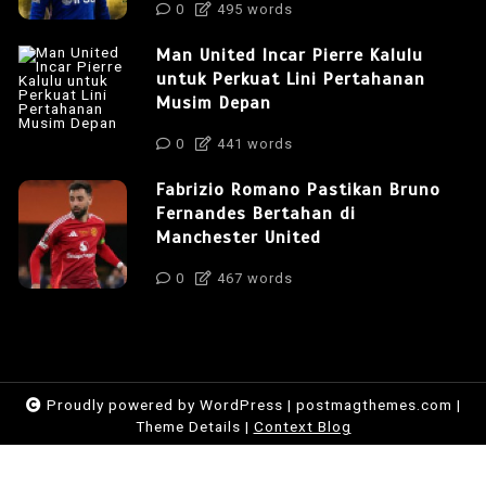
0
495 words
Man United Incar Pierre Kalulu
untuk Perkuat Lini Pertahanan
Musim Depan
0
441 words
Fabrizio Romano Pastikan Bruno
Fernandes Bertahan di
Manchester United
0
467 words
Proudly powered by WordPress
|
postmagthemes.com
|
Theme Details
|
Context Blog