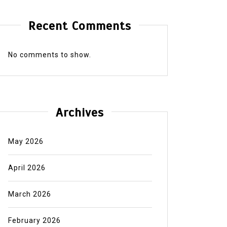
Recent Comments
No comments to show.
Archives
May 2026
April 2026
March 2026
February 2026