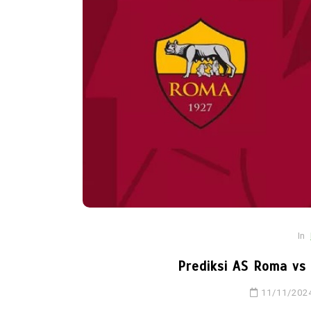
In
LIGA INGGRIS
TRANSFER PEM
Man United Incar Pierre 
untuk Perkuat Lini Pert
Musim Depan
04/25/2026
0
441 words
Juventus
Manchester United
In
Pierre Kalulu
TRANSFER PEMAIN
Prediksi AS Roma vs
11/11/202