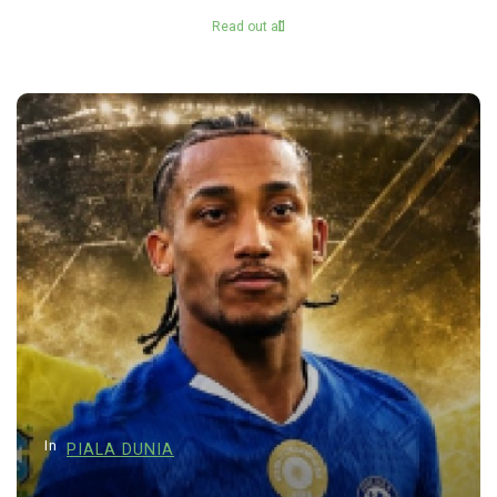
Read out all
In
PIALA DUNIA