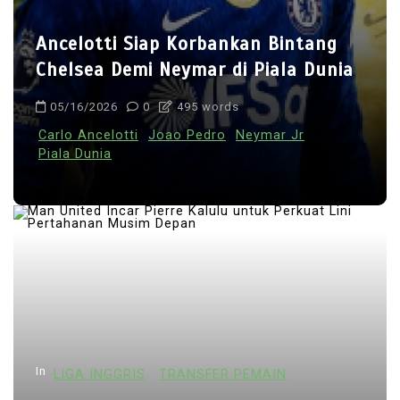
Ancelotti Siap Korbankan Bintang
Chelsea Demi Neymar di Piala Dunia
05/16/2026
0
495 words
Carlo Ancelotti
Joao Pedro
Neymar Jr
Piala Dunia
In
LIGA INGGRIS
TRANSFER PEMAIN