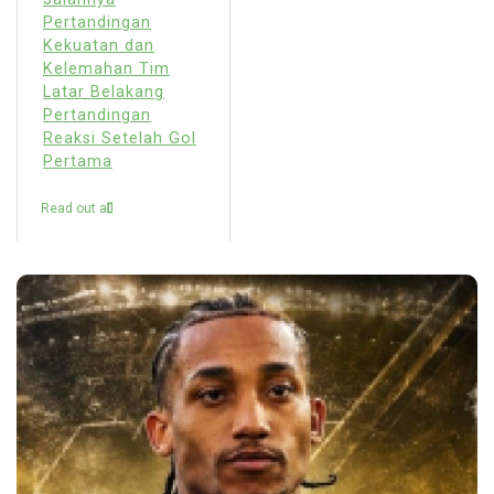
Pertandingan
Kekuatan dan
Kelemahan Tim
Latar Belakang
Pertandingan
Reaksi Setelah Gol
Pertama
Read out all