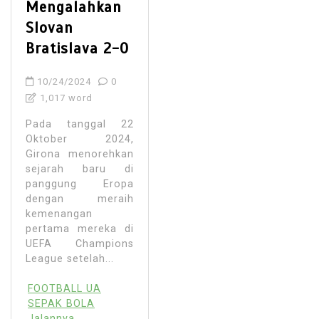
Mengalahkan
Slovan
Bratislava 2-0
10/24/2024
0
1,017 word
​Pada tanggal 22
Oktober 2024,
Girona menorehkan
sejarah baru di
panggung Eropa
dengan meraih
kemenangan
pertama mereka di
UEFA Champions
League setelah...
FOOTBALL UA
SEPAK BOLA
Jalannya