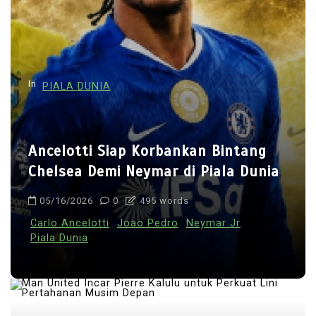
In
PIALA DUNIA
Ancelotti Siap Korbankan Bintang
Chelsea Demi Neymar di Piala Dunia
05/16/2026
0
495 words
Carlo Ancelotti
Joao Pedro
Neymar Jr
Piala Dunia