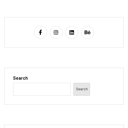
Search
Search