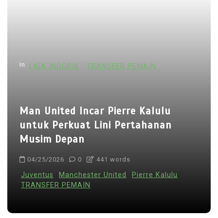
In
LIGA INGGRIS
TRANSFER PEMAIN
Man United Incar Pierre Kalulu
untuk Perkuat Lini Pertahanan
Musim Depan
04/25/2026
0
441 words
Juventus
Manchester United
Pierre Kalulu
TRANSFER PEMAIN