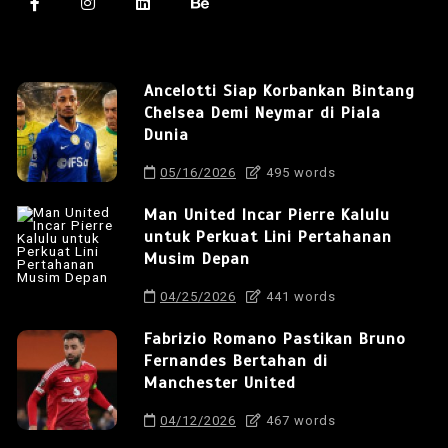
Ancelotti Siap Korbankan Bintang
Chelsea Demi Neymar di Piala
Dunia
05/16/2026
495 words
Man United Incar Pierre Kalulu
untuk Perkuat Lini Pertahanan
Musim Depan
04/25/2026
441 words
Fabrizio Romano Pastikan Bruno
Fernandes Bertahan di
Manchester United
04/12/2026
467 words