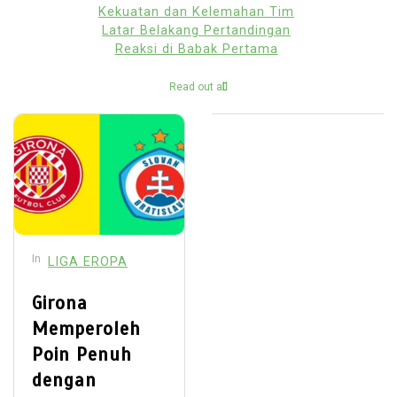
Kekuatan dan Kelemahan Tim
Latar Belakang Pertandingan
Reaksi di Babak Pertama
Read out all
In
LIGA EROPA
Girona
Memperoleh
Poin Penuh
dengan