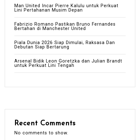
Man United Incar Pierre Kalulu untuk Perkuat
Lini Pertahanan Musim Depan
Fabrizio Romano Pastikan Bruno Fernandes
Bertahan di Manchester United
Piala Dunia 2026 Siap Dimulai, Raksasa Dan
Debutan Siap Bertarung
Arsenal Bidik Leon Goretzka dan Julian Brandt
untuk Perkuat Lini Tengah
Recent Comments
No comments to show.