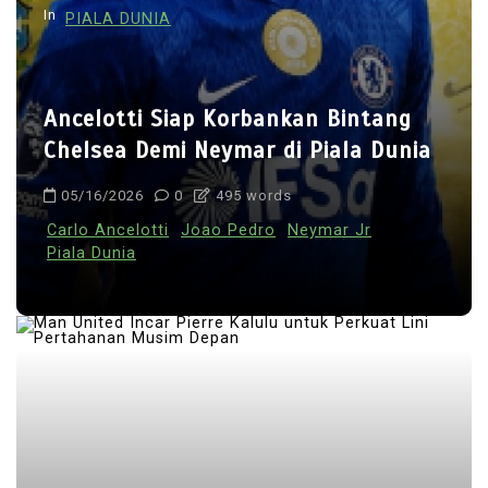
In
PIALA DUNIA
Ancelotti Siap Korbankan Bintang
Chelsea Demi Neymar di Piala Dunia
05/16/2026
0
495 words
Carlo Ancelotti
Joao Pedro
Neymar Jr
Piala Dunia