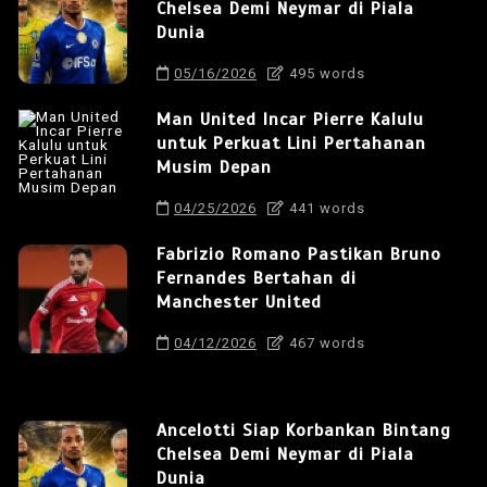
Chelsea Demi Neymar di Piala
Dunia
05/16/2026
495 words
Man United Incar Pierre Kalulu
untuk Perkuat Lini Pertahanan
Musim Depan
04/25/2026
441 words
Fabrizio Romano Pastikan Bruno
Fernandes Bertahan di
Manchester United
04/12/2026
467 words
Ancelotti Siap Korbankan Bintang
Chelsea Demi Neymar di Piala
Dunia