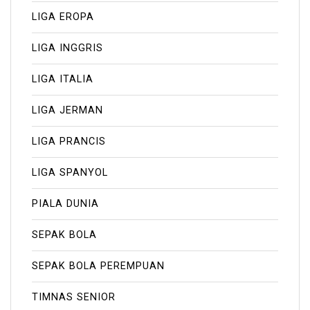
LIGA EROPA
LIGA INGGRIS
LIGA ITALIA
LIGA JERMAN
LIGA PRANCIS
LIGA SPANYOL
PIALA DUNIA
SEPAK BOLA
SEPAK BOLA PEREMPUAN
TIMNAS SENIOR