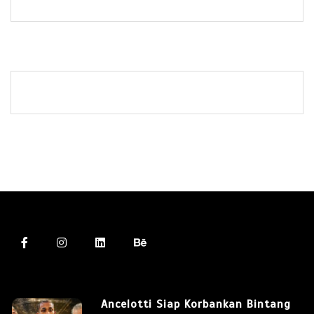
Ancelotti Siap Korbankan Bintang