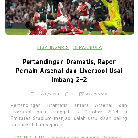
In
LIGA INGGRIS
SEPAK BOLA
Pertandingan Dramatis, Rapor
Pemain Arsenal dan Liverpool Usai
Imbang 2-2
10/28/2024
0
937 words
Pertandingan Dramatis antara Arsenal dan
Liverpool pada tanggal 27 Oktober 2024 di
Emirates Stadium menjadi salah satu kisah paling
menarik dalam sejarah...