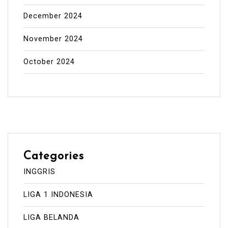
December 2024
November 2024
October 2024
Categories
INGGRIS
LIGA 1 INDONESIA
LIGA BELANDA