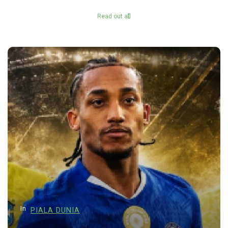
Read out all
In
PIALA DUNIA