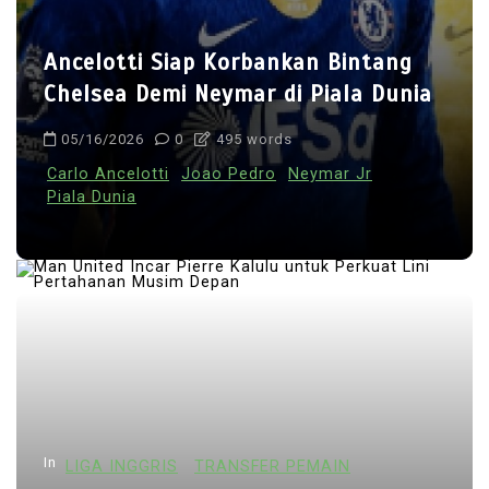
Ancelotti Siap Korbankan Bintang
Chelsea Demi Neymar di Piala Dunia
05/16/2026
0
495 words
Carlo Ancelotti
Joao Pedro
Neymar Jr
Piala Dunia
In
LIGA INGGRIS
TRANSFER PEMAIN