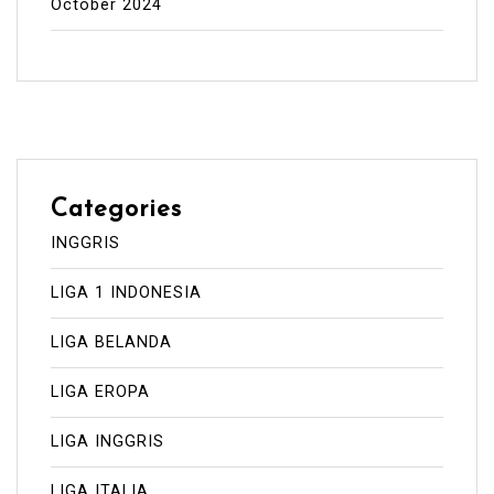
October 2024
Categories
INGGRIS
LIGA 1 INDONESIA
LIGA BELANDA
LIGA EROPA
LIGA INGGRIS
LIGA ITALIA