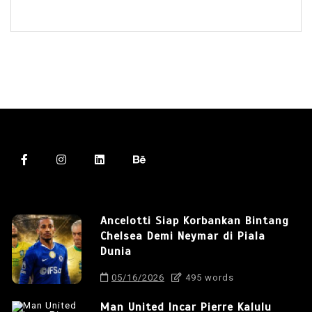
Ancelotti Siap Korbankan Bintang
Chelsea Demi Neymar di Piala
Dunia
05/16/2026
495 words
Man United Incar Pierre Kalulu