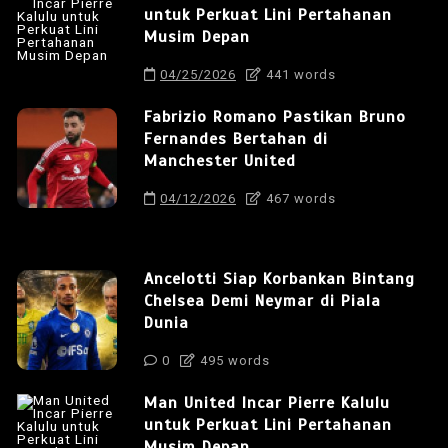
untuk Perkuat Lini Pertahanan
Musim Depan
04/25/2026
441 words
Fabrizio Romano Pastikan Bruno
Fernandes Bertahan di
Manchester United
04/12/2026
467 words
Ancelotti Siap Korbankan Bintang
Chelsea Demi Neymar di Piala
Dunia
0
495 words
Man United Incar Pierre Kalulu
untuk Perkuat Lini Pertahanan
Musim Depan