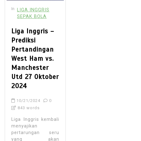
In
LIGA INGGRIS
SEPAK BOLA
Liga Inggris –
Prediksi
Pertandingan
West Ham vs.
Manchester
Utd 27 Oktober
2024
10/21/2024
0
843 words
Liga Inggris kembali
menyajikan
pertarungan seru
yang akan