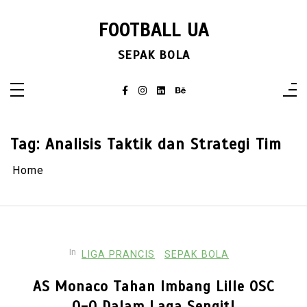
Skip
to
FOOTBALL UA
content
SEPAK BOLA
Tag:
Analisis Taktik dan Strategi Tim
Home
In
LIGA PRANCIS
SEPAK BOLA
AS Monaco Tahan Imbang Lille OSC
0-0 Dalam Laga Sengit!