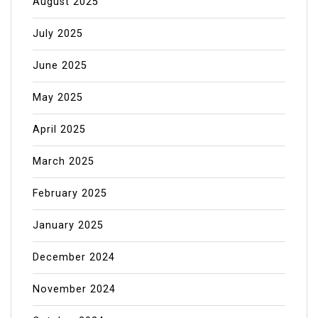
August 2025
July 2025
June 2025
May 2025
April 2025
March 2025
February 2025
January 2025
December 2024
November 2024