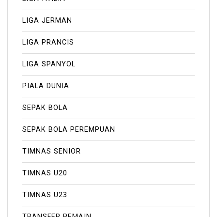
LIGA JERMAN
LIGA PRANCIS
LIGA SPANYOL
PIALA DUNIA
SEPAK BOLA
SEPAK BOLA PEREMPUAN
TIMNAS SENIOR
TIMNAS U20
TIMNAS U23
TRANSFER PEMAIN