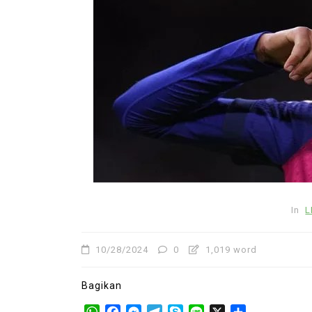
In
LIGA INGGRIS
TRANSFER PEM
Man United Incar Pierre 
untuk Perkuat Lini Pert
Musim Depan
04/25/2026
0
442 words
In
L
Juventus
Manchester United
Pierre Kalulu
TRANSFER PEMAIN
10/28/2024
0
1,019 word
Bagikan
WhatsApp
Facebook
Messenger
Telegram
Skype
Line
X
Share