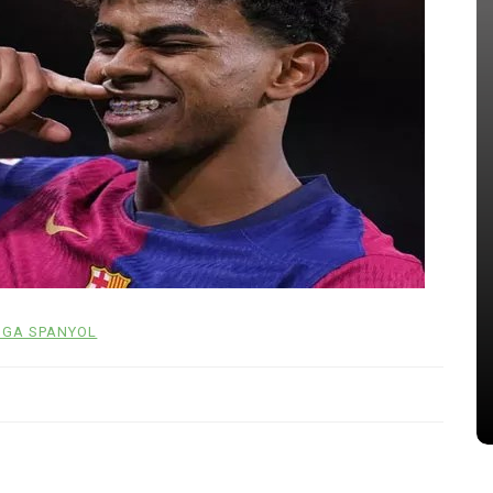
AIN
In
PIALA DUNIA
Kalulu
Ancelotti Siap Korbankan
ahanan
Bintang Chelsea Demi Neymar di
Piala Dunia
05/16/2026
0
496 words
IGA SPANYOL
Carlo Ancelotti
Joao Pedro
Neymar Jr
Piala Dunia