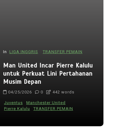
In
LIGA INGGRIS
TRANSFER PEMAIN
In
PIALA DU
Man United Incar Pierre Kalulu
Ancelotti
untuk Perkuat Lini Pertahanan
Bintang C
Musim Depan
Piala Dun
04/25/2026
0
442 words
05/16/202
Juventus
Manchester United
Carlo Ancelot
Pierre Kalulu
TRANSFER PEMAIN
Piala Dunia