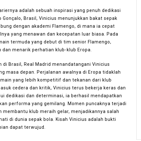
kariernya adalah sebuah inspirasi yang penuh dedikasi
ão Gonçalo, Brasil, Vinicius menunjukkan bakat sepak
rgabung dengan akademi Flamengo, di mana ia cepat
elnya yang menawan dan kecepatan luar biasa. Pada
emain termuda yang debut di tim senior Flamengo,
dan menarik perhatian klub-klub Eropa.
di Brasil, Real Madrid menandatangani Vinicius
g masa depan. Perjalanan awalnya di Eropa tidaklah
main yang lebih kompetitif dan tekanan dari klub
uk cedera dan kritik, Vinicius terus bekerja keras dan
ui dedikasi dan determinasi, ia berhasil mendapatkan
ukkan performa yang gemilang. Momen puncaknya terjadi
an membantu klub meraih gelar, menjadikannya salah
ti di dunia sepak bola. Kisah Vinicius adalah bukti
ian dapat terwujud.