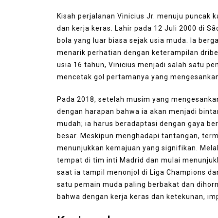
Kisah perjalanan Vinicius Jr. menuju puncak 
dan kerja keras. Lahir pada 12 Juli 2000 di S
bola yang luar biasa sejak usia muda. Ia be
menarik perhatian dengan keterampilan drib
usia 16 tahun, Vinicius menjadi salah satu p
mencetak gol pertamanya yang mengesankan 
Pada 2018, setelah musim yang mengesankan 
dengan harapan bahwa ia akan menjadi bintan
mudah; ia harus beradaptasi dengan gaya ber
besar. Meskipun menghadapi tantangan, termas
menunjukkan kemajuan yang signifikan. Melal
tempat di tim inti Madrid dan mulai menunj
saat ia tampil menonjol di Liga Champions d
satu pemain muda paling berbakat dan dihorma
bahwa dengan kerja keras dan ketekunan, imp