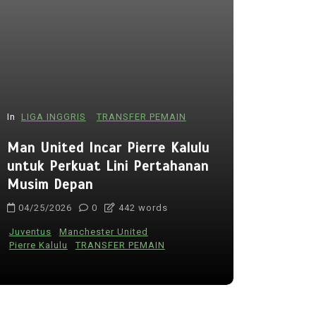
In
LIGA INGGRIS
TRANSFER PEMAIN
In
PIALA DU
Man United Incar Pierre Kalulu
Ancelotti
untuk Perkuat Lini Pertahanan
Bintang C
Musim Depan
Piala Dun
04/25/2026
0
442 words
05/16/202
Juventus
Manchester United
Carlo Ancelot
Pierre Kalulu
TRANSFER PEMAIN
Piala Dunia