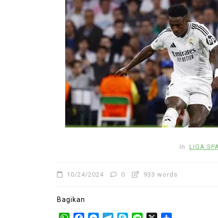
In
LIGA INGGRIS
TRANSFER PEM
Man United Incar Pierre 
untuk Perkuat Lini Pert
Musim Depan
04/25/2026
0
442 words
In
LIGA SP
Juventus
Manchester United
Pierre Kalulu
TRANSFER PEMAIN
10/24/2024
0
933 words
Bagikan
WhatsApp
Facebook
Messenger
Telegram
Skype
Line
X
Share