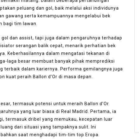
ng semakin matang. Dalam beberapa pertandingan
ptakan peluang dan gol, baik melalui aksi individunya
pan gawang serta kemampuannya mengelabui bek
bagi tim lawan.
 gol dan assist, tapi juga dalam pengaruhnya terhadap
nisiator serangan balik cepat, menarik perhatian bek
a. Keberhasilannya dalam mengatasi tekanan di
laga-laga besar membuat banyak pihak memprediksi
g terbaik dalam kariernya. Performa gemilangnya juga
 kuat peraih Ballon d’Or di masa depan.
esar, termasuk potensi untuk meraih Ballon d’Or.
ruhnya yang luar biasa di Real Madrid. Pertama, ia
gi, termasuk dribel yang memukau, kecepatan luar
ang dari situasi yang tampaknya sulit. Ini
bahkan saat menghadapi tim-tim top Eropa.