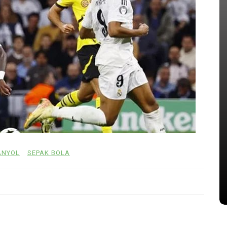
AIN
In
PIALA DUNIA
Kalulu
Ancelotti Siap Korbankan
ahanan
Bintang Chelsea Demi Neymar di
Piala Dunia
05/16/2026
0
496 words
ANYOL
SEPAK BOLA
Carlo Ancelotti
Joao Pedro
Neymar Jr
Piala Dunia