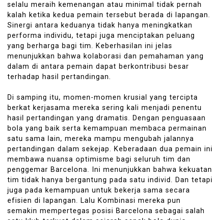
selalu meraih kemenangan atau minimal tidak pernah
kalah ketika kedua pemain tersebut berada di lapangan.
Sinergi antara keduanya tidak hanya meningkatkan
performa individu, tetapi juga menciptakan peluang
yang berharga bagi tim. Keberhasilan ini jelas
menunjukkan bahwa kolaborasi dan pemahaman yang
dalam di antara pemain dapat berkontribusi besar
terhadap hasil pertandingan.
Di samping itu, momen-momen krusial yang tercipta
berkat kerjasama mereka sering kali menjadi penentu
hasil pertandingan yang dramatis. Dengan penguasaan
bola yang baik serta kemampuan membaca permainan
satu sama lain, mereka mampu mengubah jalannya
pertandingan dalam sekejap. Keberadaan dua pemain ini
membawa nuansa optimisme bagi seluruh tim dan
penggemar Barcelona. Ini menunjukkan bahwa kekuatan
tim tidak hanya bergantung pada satu individ. Dan tetapi
juga pada kemampuan untuk bekerja sama secara
efisien di lapangan. Lalu Kombinasi mereka pun
semakin mempertegas posisi Barcelona sebagai salah