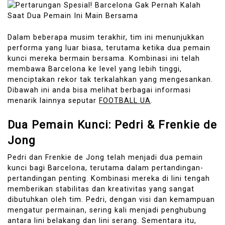
Dalam beberapa musim terakhir, tim ini menunjukkan
performa yang luar biasa, terutama ketika dua pemain
kunci mereka bermain bersama. Kombinasi ini telah
membawa Barcelona ke level yang lebih tinggi,
menciptakan rekor tak terkalahkan yang mengesankan.
Dibawah ini anda bisa melihat berbagai informasi
menarik lainnya seputar
FOOTBALL UA
.
Dua Pemain Kunci: Pedri & Frenkie de
Jong
Pedri dan Frenkie de Jong telah menjadi dua pemain
kunci bagi Barcelona, terutama dalam pertandingan-
pertandingan penting. Kombinasi mereka di lini tengah
memberikan stabilitas dan kreativitas yang sangat
dibutuhkan oleh tim. Pedri, dengan visi dan kemampuan
mengatur permainan, sering kali menjadi penghubung
antara lini belakang dan lini serang. Sementara itu,