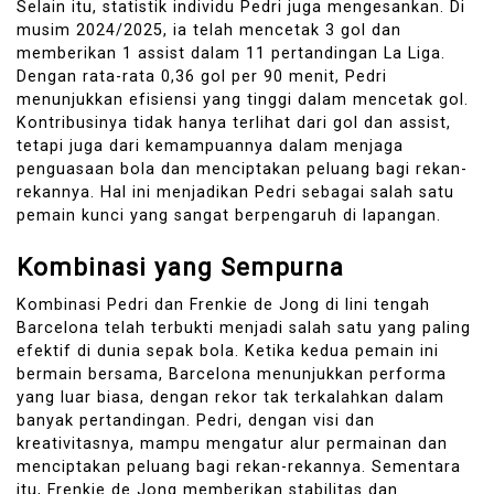
Selain itu, statistik individu Pedri juga mengesankan. Di
musim 2024/2025, ia telah mencetak 3 gol dan
memberikan 1 assist dalam 11 pertandingan La Liga.
Dengan rata-rata 0,36 gol per 90 menit, Pedri
menunjukkan efisiensi yang tinggi dalam mencetak gol.
Kontribusinya tidak hanya terlihat dari gol dan assist,
tetapi juga dari kemampuannya dalam menjaga
penguasaan bola dan menciptakan peluang bagi rekan-
rekannya. Hal ini menjadikan Pedri sebagai salah satu
pemain kunci yang sangat berpengaruh di lapangan.
Kombinasi yang Sempurna
Kombinasi Pedri dan Frenkie de Jong di lini tengah
Barcelona telah terbukti menjadi salah satu yang paling
efektif di dunia sepak bola. Ketika kedua pemain ini
bermain bersama, Barcelona menunjukkan performa
yang luar biasa, dengan rekor tak terkalahkan dalam
banyak pertandingan. Pedri, dengan visi dan
kreativitasnya, mampu mengatur alur permainan dan
menciptakan peluang bagi rekan-rekannya. Sementara
itu, Frenkie de Jong memberikan stabilitas dan