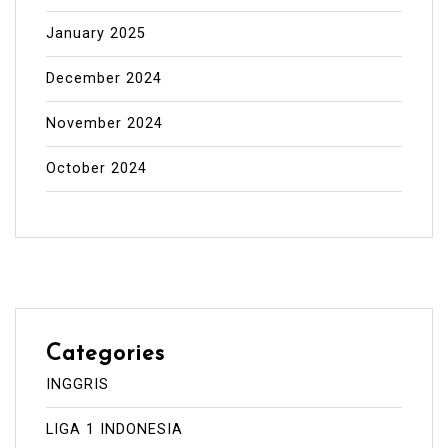
January 2025
December 2024
November 2024
October 2024
Categories
INGGRIS
LIGA 1 INDONESIA