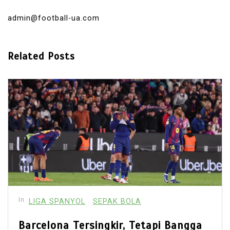
admin@football-ua.com
Related Posts
In
LIGA SPANYOL
SEPAK BOLA
Barcelona Tersingkir, Tetapi Bangga