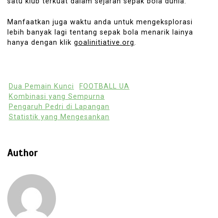
satu klub terkuat dalam sejarah sepak bola dunia.
Manfaatkan juga waktu anda untuk mengeksplorasi
lebih banyak lagi tentang sepak bola menarik lainya
hanya dengan klik
goalinitiative.org
.
Dua Pemain Kunci
FOOTBALL UA
Kombinasi yang Sempurna
Pengaruh Pedri di Lapangan
Statistik yang Mengesankan
Author