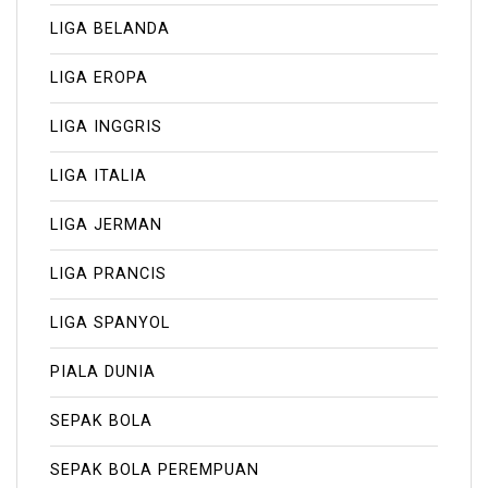
LIGA BELANDA
LIGA EROPA
LIGA INGGRIS
LIGA ITALIA
LIGA JERMAN
LIGA PRANCIS
LIGA SPANYOL
PIALA DUNIA
SEPAK BOLA
SEPAK BOLA PEREMPUAN