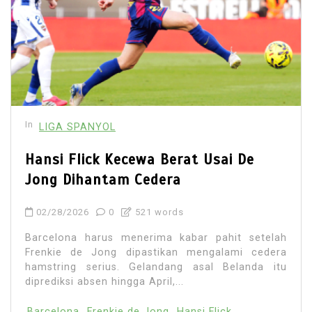
In
LIGA SPANYOL
Hansi Flick Kecewa Berat Usai De
Jong Dihantam Cedera
02/28/2026
0
521 words
Barcelona harus menerima kabar pahit setelah
Frenkie de Jong dipastikan mengalami cedera
hamstring serius. Gelandang asal Belanda itu
diprediksi absen hingga April,...
Barcelona
Frenkie de Jong
Hansi Flick