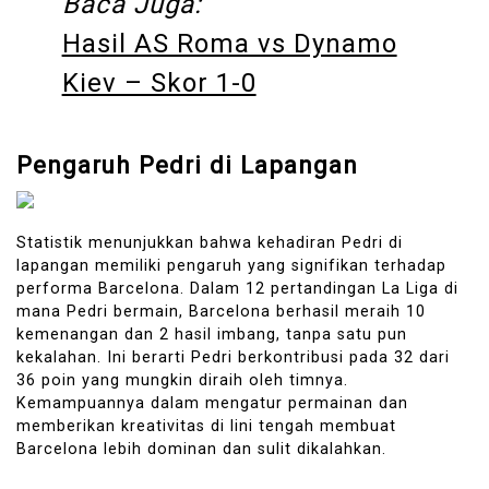
Baca Juga:
Hasil AS Roma vs Dynamo
Kiev – Skor 1-0
Pengaruh Pedri di Lapangan
Statistik menunjukkan bahwa kehadiran Pedri di
lapangan memiliki pengaruh yang signifikan terhadap
performa Barcelona. Dalam 12 pertandingan La Liga di
mana Pedri bermain, Barcelona berhasil meraih 10
kemenangan dan 2 hasil imbang, tanpa satu pun
kekalahan. Ini berarti Pedri berkontribusi pada 32 dari
36 poin yang mungkin diraih oleh timnya.
Kemampuannya dalam mengatur permainan dan
memberikan kreativitas di lini tengah membuat
Barcelona lebih dominan dan sulit dikalahkan.