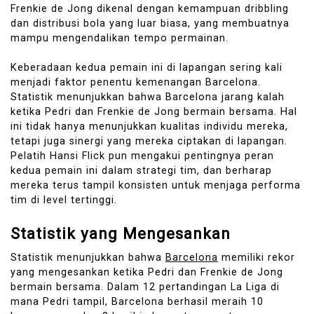
Frenkie de Jong dikenal dengan kemampuan dribbling
dan distribusi bola yang luar biasa, yang membuatnya
mampu mengendalikan tempo permainan.
Keberadaan kedua pemain ini di lapangan sering kali
menjadi faktor penentu kemenangan Barcelona.
Statistik menunjukkan bahwa Barcelona jarang kalah
ketika Pedri dan Frenkie de Jong bermain bersama. Hal
ini tidak hanya menunjukkan kualitas individu mereka,
tetapi juga sinergi yang mereka ciptakan di lapangan.
Pelatih Hansi Flick pun mengakui pentingnya peran
kedua pemain ini dalam strategi tim, dan berharap
mereka terus tampil konsisten untuk menjaga performa
tim di level tertinggi.
Statistik yang Mengesankan
Statistik menunjukkan bahwa
Barcelona
memiliki rekor
yang mengesankan ketika Pedri dan Frenkie de Jong
bermain bersama. Dalam 12 pertandingan La Liga di
mana Pedri tampil, Barcelona berhasil meraih 10