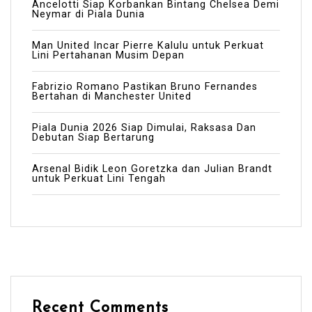
Ancelotti Siap Korbankan Bintang Chelsea Demi
Neymar di Piala Dunia
Man United Incar Pierre Kalulu untuk Perkuat
Lini Pertahanan Musim Depan
Fabrizio Romano Pastikan Bruno Fernandes
Bertahan di Manchester United
Piala Dunia 2026 Siap Dimulai, Raksasa Dan
Debutan Siap Bertarung
Arsenal Bidik Leon Goretzka dan Julian Brandt
untuk Perkuat Lini Tengah
Recent Comments