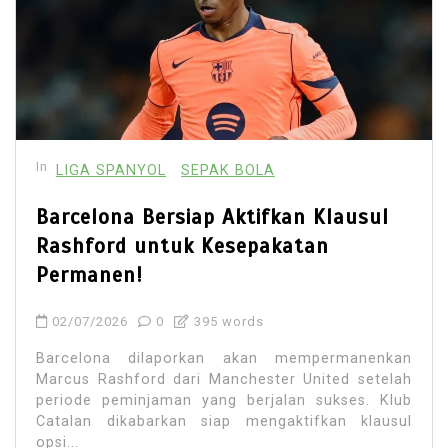
In
LIGA SPANYOL
SEPAK BOLA
Barcelona Bersiap Aktifkan Klausul
Rashford untuk Kesepakatan
Permanen!
02/07/2026
0
395 words
Barcelona dilaporkan akan mempermanenkan
Marcus Rashford dari Manchester United setelah
periode peminjaman yang berjalan sukses. Klub
Catalan dikabarkan siap mengaktifkan klausul
opsi...