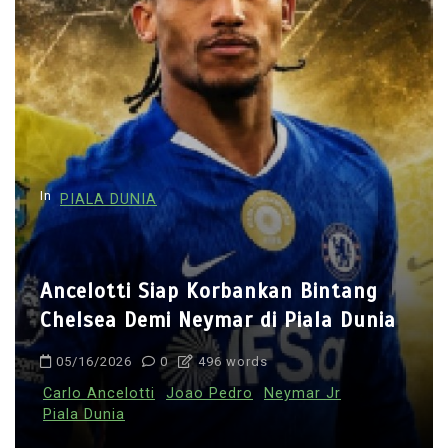
a
v
i
g
a
t
i
In
PIALA DUNIA
o
n
Ancelotti Siap Korbankan Bintang
Chelsea Demi Neymar di Piala Dunia
05/16/2026
0
496 words
Carlo Ancelotti
Joao Pedro
Neymar Jr
Piala Dunia