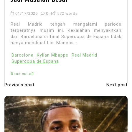
01/17/2026
0
572 words
Real Madrid tengah mengalami periode
terberatnya musim ini. Kekalahan menyakitkan
dari Barcelona di final Supercopa de Espana tidak
hanya membuat Los Blancos...
Barcelona
Kylian Mbappe
Real Madrid
Supercopa de Espana
Read out all
Previous post
Next post
P
o
s
t
n