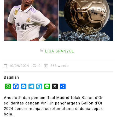
In
LIGA SPANYOL
10/29/2024
0
868 words
Bagikan
WhatsApp
Facebook
Messenger
Telegram
Skype
Line
X
Share
Ancelotti dan pemain Real Madrid tolak Ballon d’Or
solidaritas dengan Vini Jr, penghargaan Ballon d’Or
2024 sendiri menjadi sorotan utama di dunia sepak
bola.