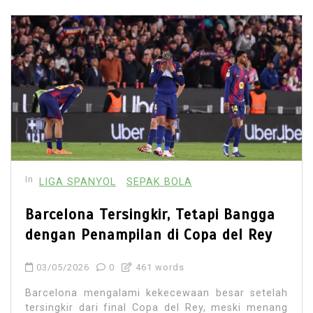
In
LIGA SPANYOL
SEPAK BOLA
Barcelona Tersingkir, Tetapi Bangga
dengan Penampilan di Copa del Rey
03/05/2026
0
461 words
Barcelona mengalami kekecewaan besar setelah
tersingkir dari final Copa del Rey, meski menang