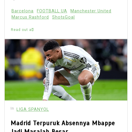
Barcelona
FOOTBALL UA
Manchester United
Marcus Rashford
ShotsGoal
Read out all
In
LIGA SPANYOL
Madrid Terpuruk Absennya Mbappe
Jadi Masalah Besar