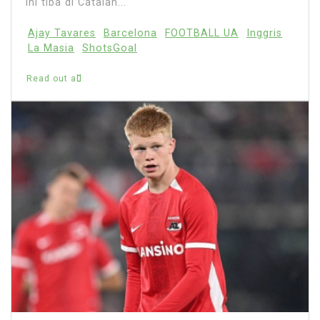
ini tiba di Catalan...
Ajay Tavares
Barcelona
FOOTBALL UA
Inggris
La Masia
ShotsGoal
Read out all