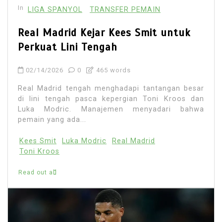
In
LIGA SPANYOL
TRANSFER PEMAIN
Real Madrid Kejar Kees Smit untuk
Perkuat Lini Tengah
02/14/2026
0
465 words
Real Madrid tengah menghadapi tantangan besar
di lini tengah pasca kepergian Toni Kroos dan
Luka Modric. Manajemen menyadari bahwa
pemain yang ada...
Kees Smit
Luka Modric
Real Madrid
Toni Kroos
Read out all